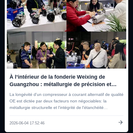
À l’intérieur de la fonderie Weixing de
Guangzhou : métallurgie de précision et
protocoles d’étanchéité hermétique
La longévité d'un compresseur à courant alternatif de qualité
OE est dictée par deux facteurs non négociables: la
métallurgie structurelle et l'intégrité de l'étanchéité
hermétique.la contamination du système et la défaillance
prématurée de l'embrayage ou du roulement sont
2026-06-04 17:52:46
inévitables. En célébrant ...