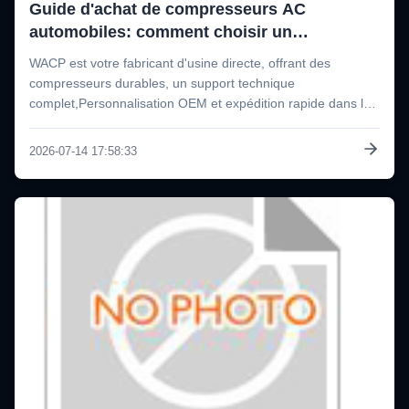
Guide d'achat de compresseurs AC
automobiles: comment choisir un
fournisseur à faible taux de défaillance pour
WACP est votre fabricant d'usine directe, offrant des
votre entreprise de pièces automobiles
compresseurs durables, un support technique
complet,Personnalisation OEM et expédition rapide dans le
monde entier pour les distributeurs automobiles et les
ateliers de réparation.Les étiquettesCompresseur de
2026-07-14 17:58:33
courant alternatif automobile, ...