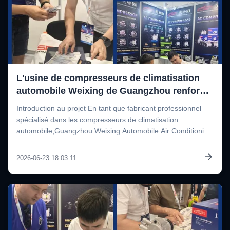
L'usine de compresseurs de climatisation
automobile Weixing de Guangzhou renforce
sa capacité d'approvisionnement mondiale à
Introduction au projet En tant que fabricant professionnel
l'Automechanika Astana 2026
spécialisé dans les compresseurs de climatisation
automobile,Guangzhou Weixing Automobile Air Conditioning
Fitting Co., Ltd. a été créée en tant que fournisseur de
services de climatisation.continue d'élargir sa présence
2026-06-23 18:03:11
mondiale par des ...