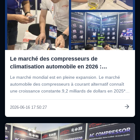
Le marché des compresseurs de
climatisation automobile en 2026 :
tendances, croissance et opportunités pour
Le marché mondial est en pleine expansion. Le marché
les distributeurs
automobile des compresseurs à courant alternatif connaît
une croissance constante.9,2 milliards de dollars en 2025**
et devrait atteindre ** 9,59 milliards de dollars en 2026¢ un
taux de croissance annuel composé (TCAC) de 4,1%-21En
2026-06-16 17:50:27
2030, le march...