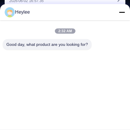
2026-06-02 16:57:35
ces risques avant que le ...
Heylee
‹
›
1
2
3
4
5
2:32 AM
Good day, what product are you looking for?
Adresse: N° 1128, tour sud, Anhua Hui, avenue Baiyun nord,
district Baiyun, Guangzhou, Guangdong
Téléphone :
86--18022350039
E-mail
admin@gzweixing.com
À la maison
Produits
Vidéos
À propos de nous
Visite de l'usine
Contrôle de la qualité
Nous contacter
Nouvelles
Les affaires