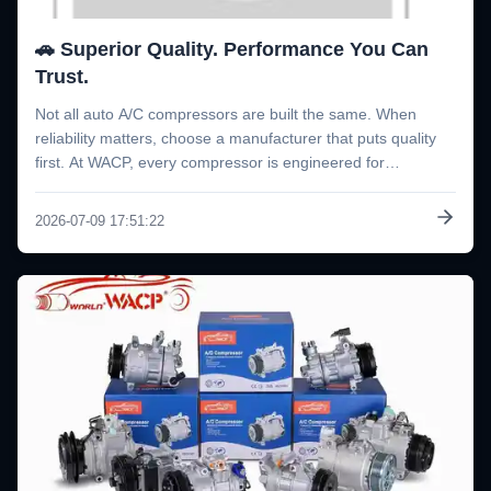
🚗 Superior Quality. Performance You Can
Trust.
Not all auto A/C compressors are built the same. When
reliability matters, choose a manufacturer that puts quality
first. At WACP, every compressor is engineered for
outstanding cooling performance, low noise operation, and
long-lasting durability. From premium raw materials to strict
2026-07-09 17:51:22
quality ...