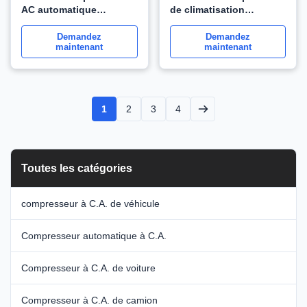
AC automatique
de climatisation
MB958789 Pour
automatique pour
Mitsubishi Delica Pour
Mitsubishi Carisma
Demandez
Demandez
maintenant
maintenant
espace équipement
WXMS010
WXMS025
1
2
3
4
Toutes les catégories
compresseur à C.A. de véhicule
Compresseur automatique à C.A.
Compresseur à C.A. de voiture
Compresseur à C.A. de camion