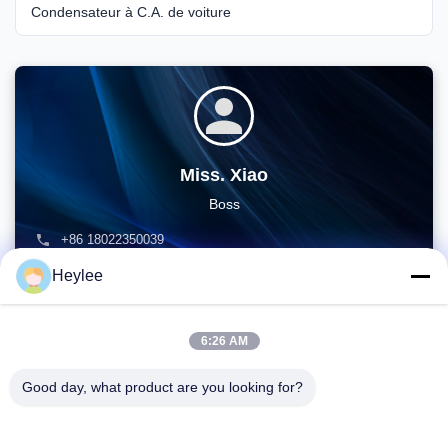
Condensateur à C.A. de voiture
Miss. Xiao
Boss
+86 18022350039
admin@gzweixing.com
Heylee
6:26 AM
Good day, what product are you looking for?
Adresse: N° 1128, tour sud, Anhua Hui, avenue Baiyun nord,
district Baiyun, Guangzhou, Guangdong