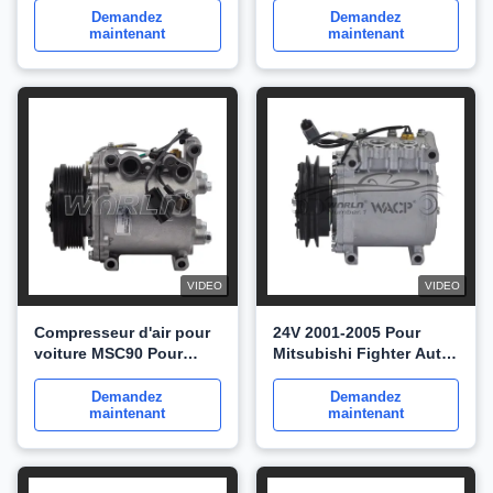
Mitsubishi L200 Trition
alternatif pour
Demandez
Demandez
maintenant
maintenant
WXMS072
Mitsubishi Attrage pour
Spacestar1.2 7813A385
7813A526 WXMS069
VIDEO
VIDEO
Compresseur d'air pour
24V 2001-2005 Pour
voiture MSC90 Pour
Mitsubishi Fighter Auto
Mitsubishi Outlande 2.4
AC Compresseur
2002-2007 WXMS054
MK447400
Demandez
Demandez
maintenant
maintenant
AKC200A271A WXMS048