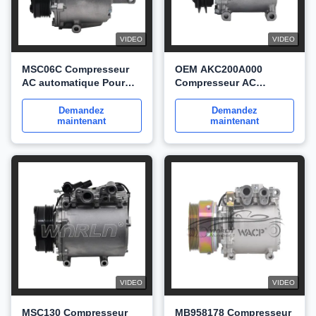
VIDEO
VIDEO
MSC06C Compresseur
OEM AKC200A000
AC automatique Pour
Compresseur AC
Mitsubishi Colt Pour
automatique MSC060T
CZC Pour Lancer
1A Compresseur de
Demandez
Demandez
maintenant
maintenant
7813A138 AKC200A080A
pièces du système de
WXMS038
climatisation pour
Mitsubishi WXMS068
VIDEO
VIDEO
MSC130 Compresseur
MB958178 Compresseur