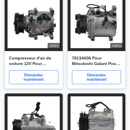
VIDEO
VIDEO
Compresseur d'air de
7813A036 Pour
voiture 12V Pour
Mitsubishi Galant Pour
Mitsubishi 086S 5PK
Galand Pour véhicule
Compresseur de voiture
Outlander Compresseur
Demandez
Demandez
maintenant
maintenant
climatiseur WXMS045
AC WXMS042