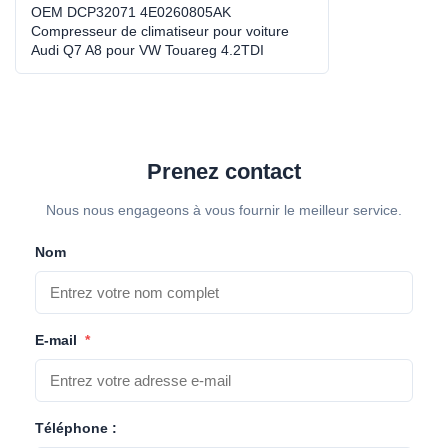
prises.
OEM DCP32071 4E0260805AK
Compresseur de climatiseur pour voiture
Audi Q7 A8 pour VW Touareg 4.2TDI
High Light:
moteur de ventilateur électrique
,
WXAD020
turbine de fan à C.A.
Prenez contact
Nous nous engageons à vous fournir le meilleur service.
Nom
E-mail
*
Téléphone :