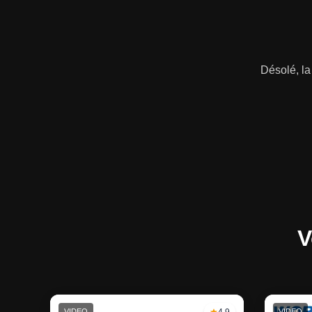
Désolé, la
V
VIDEO
4.9
VIDEO