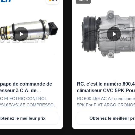
upape de commande de
RC, c'est le numéro.600.
sseur à C.A. de
climatiseur CVC 5PK Pour
e/sonate de Hyundai,
moteur FIAT ARGO CRO
C ELECTRIC CONTROL
RC.600.459 AC Air conditione
sseur de voiture partie
FIREFLE 1.0 E 1.3 2017
VS16E/VS18E COMPRESSOR
5PK For FIAT ARGO CRONO
CRONOS MOTOR E-TORQ
OR Hyundai sonata Genesis
MOTOR FIREFLE 1.0 E 1.3 2
2018 12 V WXFT045
ia Cadenza Forte Soul Sore
ARGO CRONOS MOTOR E-
btenez le meilleur prix
Obtenez le meilleur pr
er : Model Number WXV0068
1.8 2018 12 VOLTS WXFT045​
el for Hyundai sonata
Parameter : Model Number 