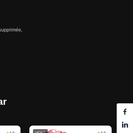
 supprimée,
ar
4.9
VIDEO
4.9