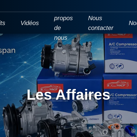
À
propos
Nous
ts
Vidéos
No
de
contacter
nous
Les Affaires