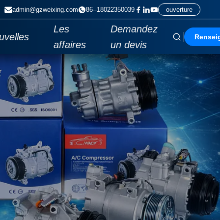
admin@gzweixing.com
86--18022350039
ouverture
Les
Demandez
uvelles
Rensei
affaires
un devis