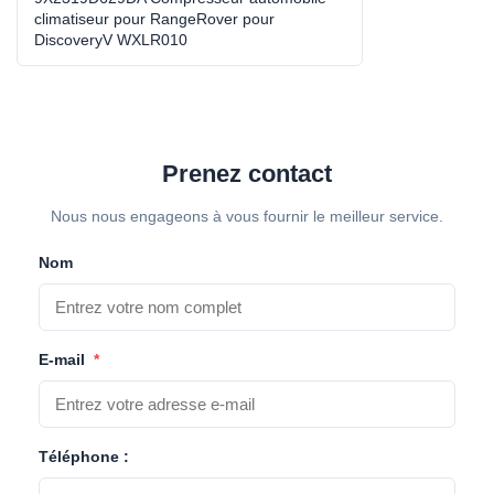
climatiseur pour RangeRover pour
Grooves:
6PK
DiscoveryV WXLR010
High Light:
compresseur de climatiseur de voiture
,
remplacement automatique de compresseur de
climatisation
Prenez contact
Nous nous engageons à vous fournir le meilleur service.
Nom
E-mail
*
Téléphone :