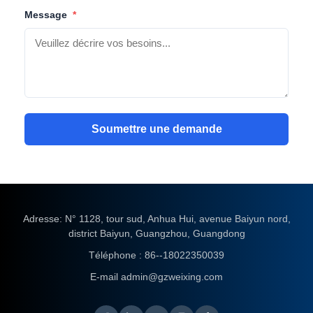
Message
*
Soumettre une demande
Adresse: N° 1128, tour sud, Anhua Hui, avenue Baiyun nord,
district Baiyun, Guangzhou, Guangdong
Téléphone :
86--18022350039
E-mail
admin@gzweixing.com