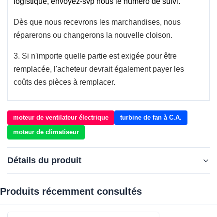
logistique, envoyez-svp nous le numéro de suivi.
Dès que nous recevrons les marchandises, nous
réparerons ou changerons la nouvelle cloison.
3. Si n'importe quelle partie est exigée pour être
remplacée, l'acheteur devrait également payer les
coûts des pièces à remplacer.
moteur de ventilateur électrique
turbine de fan à C.A.
moteur de climatiseur
Détails du produit
Produits récemment consultés‌
OE NO.::
0018308708/0130063514/8EW009158-071
Car Model::
pour BENZ/ACTROS/FOTON GLT/BENZ V3