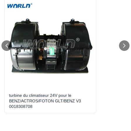
Type:
Ventilateur de conditionneur à C.A.
Warranty:
Selon notre politique
Size:
Taille standard
Direction:
CW
Model No.:
WXB0056
High Light:
turbine de fan à C.A.
,
moteur de climatiseur
turbine du climatiseur 24V pour le
BENZ/ACTROS/FOTON GLT/BENZ V3
0018308708