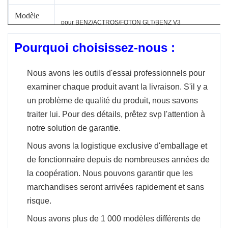
Modèle
pour BENZ/ACTROS/FOTON GLT/BENZ V3
de voiture
Pourquoi choisissez-nous :
Type
Ventilateur de fan automatique à C.A.
Nous avons les outils d'essai professionnels pour
Modèle
NON-DÉTERMINÉ
examiner chaque produit avant la livraison. S'il y a
d'année
un problème de qualité du produit, nous savons
OE non.
0018308708/0130063514/8EW009158-071
traiter lui. Pour des détails, prêtez svp l'attention à
notre solution de garantie.
Si vous avez besoin d'aide pour s'assurer que la
Nous avons la logistique exclusive d'emballage et
présente partie adaptera votre véhicule. Veuillez
de fonctionnaire depuis de nombreuses années de
nous envoyer la photo de votre vieux produit.
la coopération. Nous pouvons garantir que les
L'OEM et/ou l'année, font le modèle et la taille
marchandises seront arrivées rapidement et sans
Note
de moteur de votre véhicule de sorte que nous
risque.
puissions la confirmer pour vous. Nous
recommandons également d'employer le
Nous avons plus de 1 000 modèles différents de