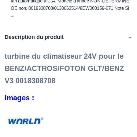
fan automatique à C.A. Modèle d'année NON-DÉTERMINÉ
OE non. 0018308708/0130063514/8EW009158-071 Note Si
...
Description du produit
turbine du climatiseur 24V pour le
BENZ/ACTROS/FOTON GLT/BENZ
V3 0018308708
Images :