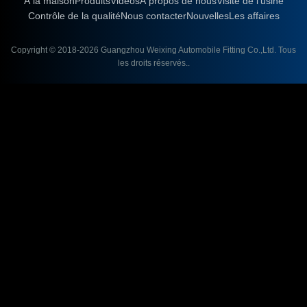
À la maison
Produits
Vidéos
À propos de nous
Visite de l'usine
Contrôle de la qualité
Nous contacter
Nouvelles
Les affaires
Copyright © 2018-2026
Guangzhou Weixing Automobile Fitting Co.,Ltd.
Tous
les droits réservés..