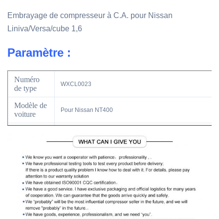
Embrayage de compresseur à C.A. pour Nissan
Liniva/Versa/cube 1,6
Paramètre :
Numéro
WXCL0023
de type
Modèle de
Pour Nissan NT400
voiture
Type
embrayage de compresseur d'aAC
Modèle
d'année
OE non.
Si vous avez besoin d'aide pour s'assurer que
la présente partie adaptera votre véhicule.
Veuillez nous envoyer la photo de votre vieux
produit. L'OEM et/ou l'année, font le modèle