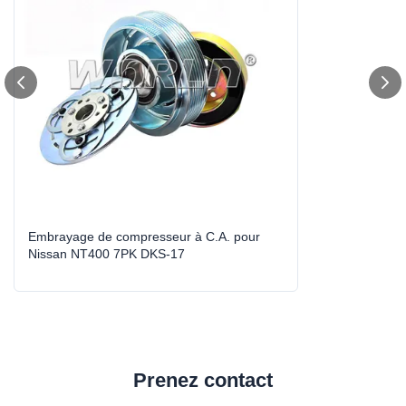
Compressor Model:
DKS-17
High Light:
embrayage de compresseur d'aircon de voiture
,
embrayage automatique à C.A.
Embrayage de compresseur à C.A. pour
Nissan NT400 7PK DKS-17
Prenez contact