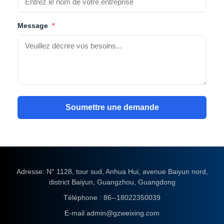
Message
*
Soumettre une demande
Adresse: N° 1128, tour sud, Anhua Hui, avenue Baiyun nord,
district Baiyun, Guangzhou, Guangdong
Téléphone :
86--18022350039
E-mail
admin@gzweixing.com