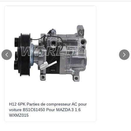
Voltages:
12 V
OE Number:
BS1C61450/H12A1AG4DY/H12A1AP4DY: Les
produits de base doivent être présentés dans
les conditions sui
Type:
Compresseur de climatisation
Warranty:
1 année
Car Make:
Pour la MAZDA 3 1.6
Compressor Type:
H12
Year Model:
2003-2009
H12 6PK Parties de compresseur AC pour
voiture BS1C61450 Pour MAZDA 3 1.6
WXMZ015
High Light:
moteur de ventilateur électrique
,
moteur de climatiseur