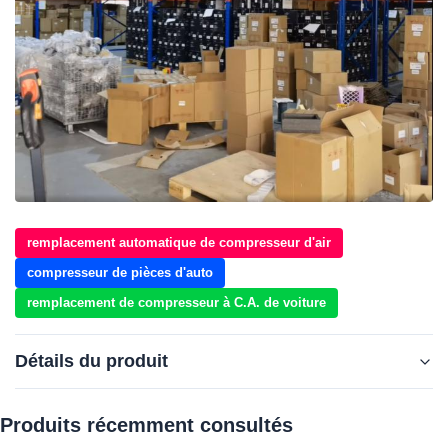
remplacement automatique de compresseur d'air
compresseur de pièces d'auto
remplacement de compresseur à C.A. de voiture
Détails du produit
Produits récemment consultés‌
Weixing Number:
Le numéro de série WXMZ015