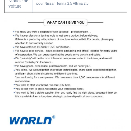
Modèle de
pour Nissan Tenna 2,5 Altima 2,5
voiture
Type
Embrayage de compresseur à C.A. de DKS17Dd
Modèle
2008-2010
d'année
92600-CJ73A 92600CJ73A 92600 CJ73A 92600-
OE non.
JP00C/92600-9Y40A/506211-8631/92600-
JP01C/92600-JP044
Si vous avez besoin d'aide pour s'assurer que
la présente partie adaptera votre véhicule.
Veuillez nous envoyer la photo de votre vieux
produit. L'OEM et/ou l'année, font le modèle
Note
et la taille de moteur de votre véhicule de sorte
que nous puissions la confirmer pour vous.
Nous recommandons également d'employer le
diagramme de compatibilité afin de nous
assurer que ce produit adaptera votre véhicule.