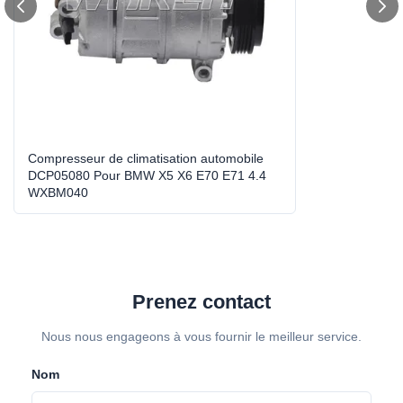
physiques et morales concernées
Size:
taille standard
Type:
Compresseur à courant alternatif automatique
Warranty:
1 année
Compresseur de climatisation automobile
DCP05080 Pour BMW X5 X6 E70 E71 4.4
Product Name:
Le numéro de série WXBM040
WXBM040
High Light:
compresseur variable à C.A.
,
pièces automatiques de climatisation
Prenez contact
Nous nous engageons à vous fournir le meilleur service.
Nom