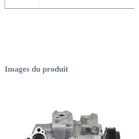
Modèle de
Pour la BMW X5 X6 E70 E71 4.4
voiture
Compresseur à courant alternatif
Le type
automatique
Images du produit
Année
2007 à 2014
modèle
DCP05080/9195978/9154071 Les
Le numéro