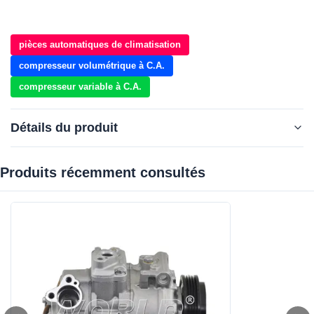
pièces automatiques de climatisation
compresseur volumétrique à C.A.
compresseur variable à C.A.
Détails du produit
Produits récemment consultés‌
Car Make:
Pour la BMW X5 X6 E70 E71 4.4
Voltage:
12 V
Grooves:
4PK
Compressor Type:
7SEU17C
OEM No.:
DCP05080/9195978/9154071 Les personnes