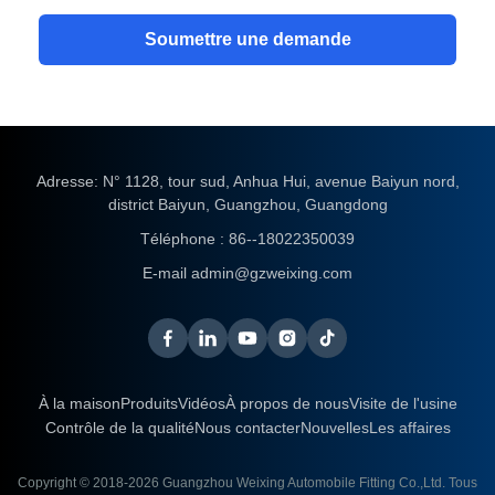
Soumettre une demande
Adresse: N° 1128, tour sud, Anhua Hui, avenue Baiyun nord,
district Baiyun, Guangzhou, Guangdong
Téléphone :
86--18022350039
E-mail
admin@gzweixing.com
À la maison
Produits
Vidéos
À propos de nous
Visite de l'usine
Contrôle de la qualité
Nous contacter
Nouvelles
Les affaires
Copyright © 2018-2026
Guangzhou Weixing Automobile Fitting Co.,Ltd.
Tous