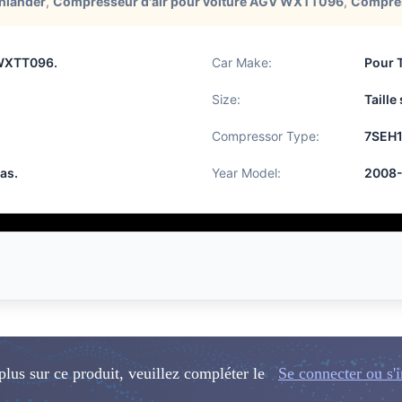
hlander
,
Compresseur d'air pour voiture AGV WXTT096
,
Compres
 WXTT096.
Car Make:
Pour 
Size:
Taille
Compressor Type:
7SEH
pas.
Year Model:
2008
plus sur ce produit, veuillez compléter le
Se connecter ou s'i