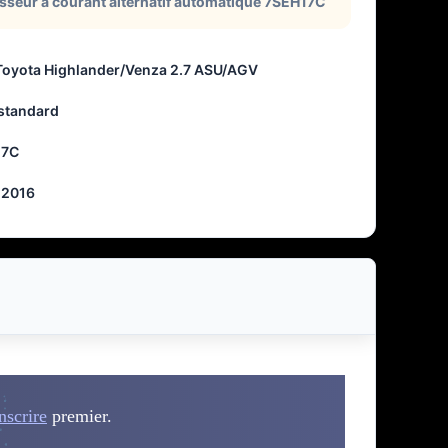
seur à courant alternatif automatique 7SEH17C
Toyota Highlander/Venza 2.7 ASU/AGV
 standard
17C
-2016
nscrire
premier.