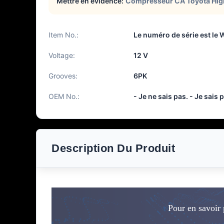
Mettre en évidence:
Compresseur CA Toyota Hig
Item No.:
Le numéro de série est le
Voltage:
12 V
Grooves:
6PK
OEM No.:
- Je ne sais pas. - Je sais 
Description Du Produit
Pour en savoir 