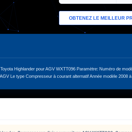
OBTENEZ LE MEILLEUR PR
r Toyota Highlander pour AGV WXTT096 Paramètre: Numéro de modèl
U/AGV Le type Compresseur à courant alternatif Année modèle 2008