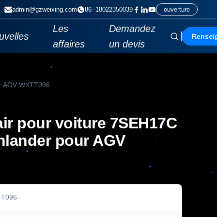
admin@gzweixing.com
86--18022350039
ouverture
Les
Demandez
uvelles
Rensei
affaires
un devis
our AGV WXTT096
ir pour voiture 7SEH17C
hlander pour AGV
T096