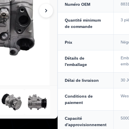
883
Numéro OEM
3 pi
Quantité minimum
de commande
Négo
Prix
Emba
Détails de
emba
l'emballage
30 
Délai de livraison
West
Conditions de
paiement
5000
Capacité
d'approvisionnement