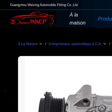
Guangzhou Weixing Automobile Fitting Co.,Ltd.
À la
Produi
maison
À La Maison
/
Compresseur automatique à C.A.
/