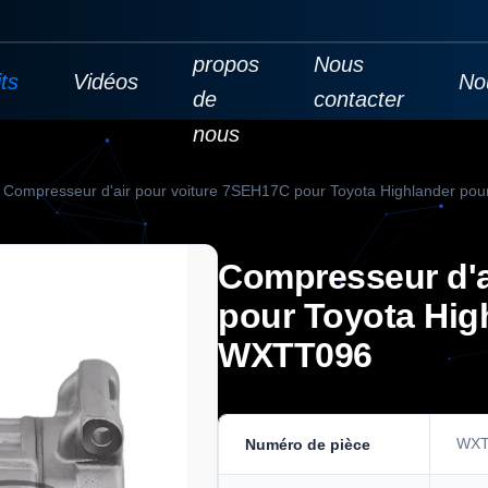
À
propos
Nous
ts
Vidéos
No
de
contacter
nous
Compresseur d'air pour voiture 7SEH17C pour Toyota Highlander p
Compresseur d'a
pour Toyota Hig
WXTT096
WXT
Numéro de pièce