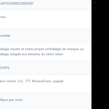
100T020/883100E090
èces
ciable
llage neutre et notre propre emballage de marque ou
llage adapté aux besoins du client selon
JOURS
ern Union, L/C, T/T, MoneyGram, paypal
0pcs par mois