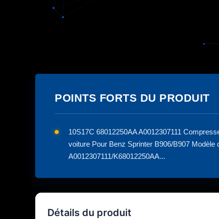
POINTS FORTS DU PRODUIT
10S17C 68012250AA A0012307111 Compresseu
voiture Pour Benz Sprinter B906/B907 Modèl
A0012307111/K68012250AA...
Détails du produit