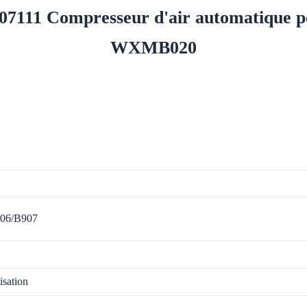
111 Compresseur d'air automatique p
WXMB020
906/B907
isation