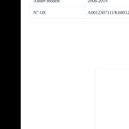
Année modèle
2008-2019
N° OE
A0012307111/K6801