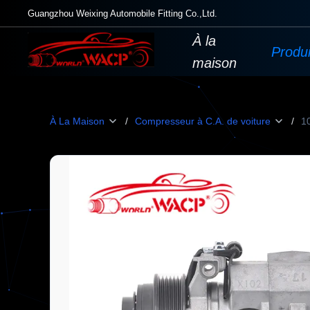
Guangzhou Weixing Automobile Fitting Co.,Ltd.
À la
Produi
maison
À La Maison
/
Compresseur à C.A. de voiture
/
1