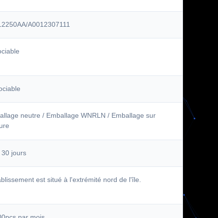
12250AA/A0012307111
ciable
ciable
llage neutre / Emballage WNRLN / Emballage sur
ure
 30 jours
ablissement est situé à l'extrémité nord de l'île.
0pcs par mois