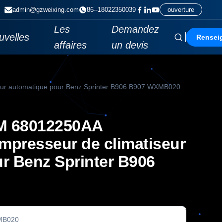
admin@gzweixing.com
86--18022350039
ouverture
Les
Demandez
uvelles
Rensei
affaires
un devis
r automatique pour Benz Sprinter B906 B907 WXMB020
M 68012250AA
presseur de climatiseur
r Benz Sprinter B906
B020