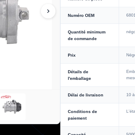
680
Numéro OEM
négo
Quantité minimum
de commande
Négo
Prix
Emba
Détails de
mes
l'emballage
10 à
Délai de livraison
L'ét
Conditions de
paiement
5000
Capacité