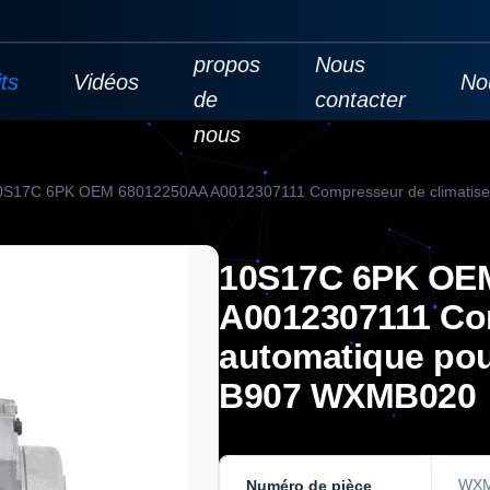
À
propos
Nous
ts
Vidéos
No
de
contacter
nous
0S17C 6PK OEM 68012250AA A0012307111 Compresseur de climatiseu
10S17C 6PK OE
A0012307111 Com
automatique pou
B907 WXMB020
WXM
Numéro de pièce