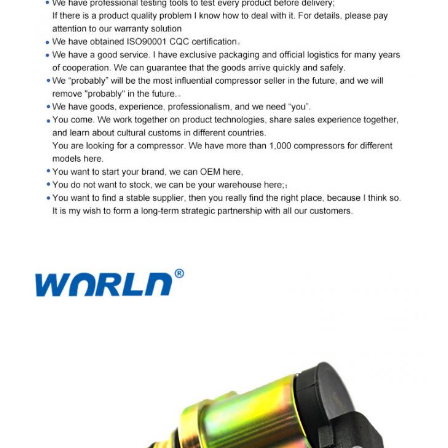
OE.
Si vous avez besoin d'aide pour vous assurer
que cette pièce s'adapte à votre véhicule,
veuillez nous envoyer la photo de votre
ancien produit.L'OEM et/ou l'année,faire le
modèle et la taille du moteur de votre
Nom de
véhicule afin que nous puissions le confirmer
l'entreprise
pour vousNous vous recommandons
également d'utiliser le tableau de compatibilité
pour vous assurer que ce produit s'adapte à
votre véhicule.