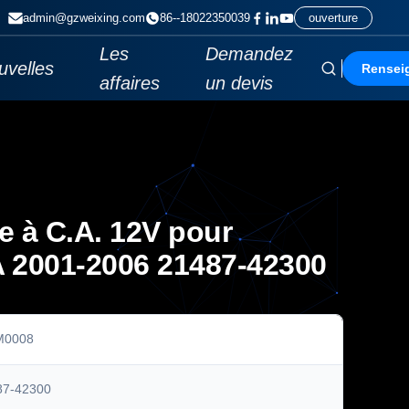
admin@gzweixing.com
86--18022350039
ouverture
Les
Demandez
uvelles
Rensei
affaires
un devis
ue à C.A. 12V pour
2001-2006 21487-42300
0008
87-42300