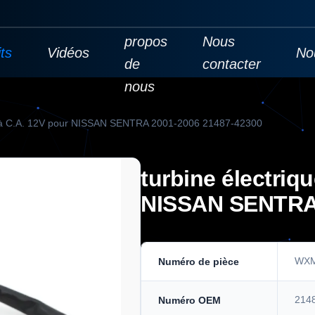
À
propos
Nous
ts
Vidéos
No
de
contacter
nous
ue à C.A. 12V pour NISSAN SENTRA 2001-2006 21487-42300
turbine électriq
NISSAN SENTRA 
WXM
Numéro de pièce
214
Numéro OEM