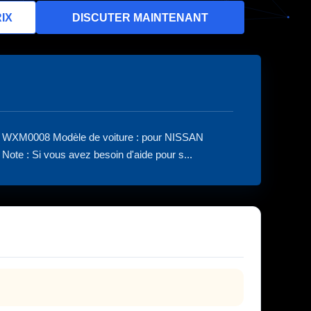
IX
DISCUTER MAINTENANT
. WXM0008 Modèle de voiture : pour NISSAN
te : Si vous avez besoin d'aide pour s...