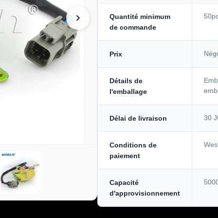
50p
Quantité minimum
de commande
Négo
Prix
Emba
Détails de
emba
l'emballage
30 
Délai de livraison
West
Conditions de
paiement
5000
Capacité
d'approvisionnement