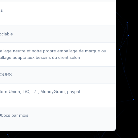
cs
ciable
llage neutre et notre propre emballage de marque ou
llage adapté aux besoins du client selon
JOURS
ern Union, L/C, T/T, MoneyGram, paypal
0pcs par mois