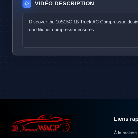
VIDÉO DESCRIPTION
D
i
s
c
o
v
e
r
t
h
e
1
0
S
1
5
C
1
B
T
r
u
c
k
A
C
C
o
m
p
r
e
s
s
o
r
,
d
e
s
i
c
o
n
d
i
t
i
o
n
e
r
c
o
m
p
r
e
s
s
o
r
e
n
s
u
r
e
s
o
p
t
i
m
a
l
c
o
o
l
Liens ra
À la maison