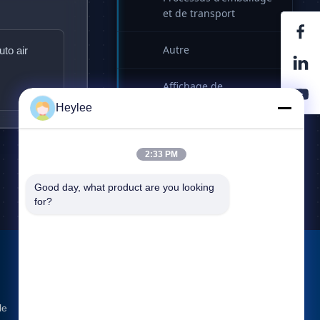
et de transport
Autre
u
t
o
a
i
r
Affichage de
l'emballage du
Heylee
compresseur
Équipe de société
2:33 PM
Good day, what product are you looking 
for?
Nous contacter
le
Adresse: N° 1128, tour sud, Anhua