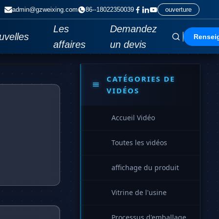
admin@gzweixing.com
86--18022350039
ouverture
Les
Demandez
uvelles
Rensei
affaires
un devis
CATÉGORIES DE
VIDÉOS
Accueil Vidéo
Toutes les vidéos
affichage du produit
Vitrine de l'usine
Processus d'emballage