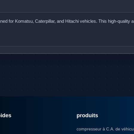
g
n
e
d
f
o
r
K
o
m
a
t
s
u
,
C
a
t
e
r
p
i
l
l
a
r
,
a
n
d
H
i
t
a
c
h
i
v
e
h
i
c
l
e
s
.
T
h
i
s
h
i
g
h
-
q
u
a
l
i
t
y
a
pides
produits
compresseur à C.A. de véhicu